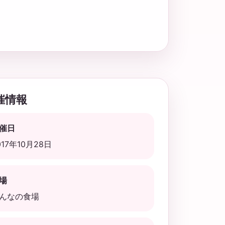
催情報
催日
017年10月28日
場
んなの食場