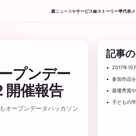
📰
ニュース
✨
サービス
📖
ストーリー
💬
代表メ
記事の
2017年1
オープンデー
参加作品
 開催報告
最優秀賞
子どもの
どもオープンデータハッカソン
。