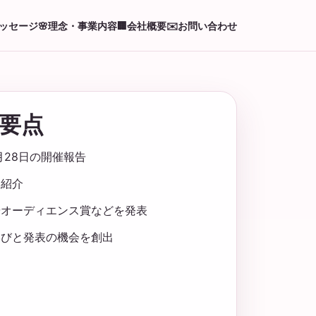
ッセージ
🌸
理念・事業内容
🏢
会社概要
✉️
お問い合わせ
要点
0月28日の開催報告
を紹介
やオーディエンス賞などを発表
学びと発表の機会を創出