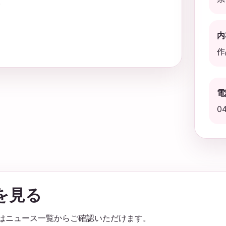
い
内
作
電
0
を見る
実績はニュース一覧からご確認いただけます。