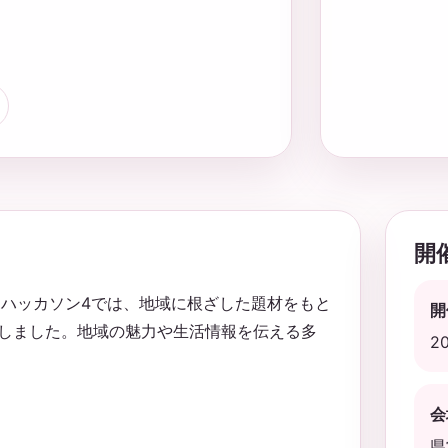
開
タハッカソン4では、地域に根ざした題材をもと
開
しました。地域の魅力や生活情報を伝える多
2
会
県