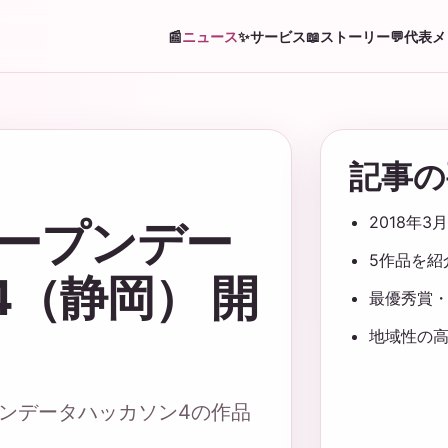
📰
ニュース
✨
サービス
📖
ストーリー
💬
代表メ
記事の
2018年3
オープンデー
5作品を紹
（静岡） 開
最優秀賞
地域性の
プンデータハッカソン4の作品