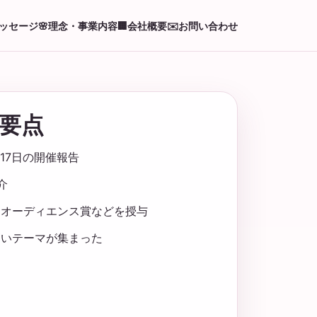
ッセージ
🌸
理念・事業内容
🏢
会社概要
✉️
お問い合わせ
要点
月17日の開催報告
介
・オーディエンス賞などを授与
高いテーマが集まった