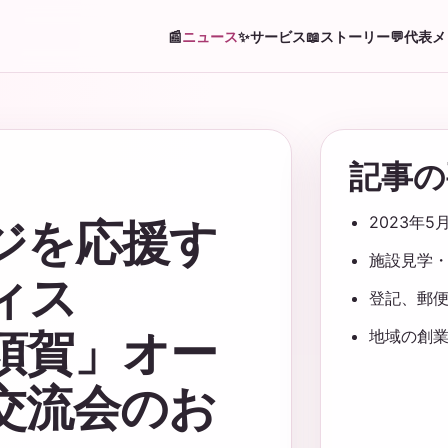
📰
ニュース
✨
サービス
📖
ストーリー
💬
代表メ
記事の
2023年
ジを応援す
施設見学
ィス
登記、郵
 横須賀」オー
地域の創
交流会のお