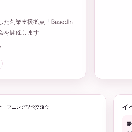
創業支援拠点「BasedIn
会を開催します。
r
イ
開