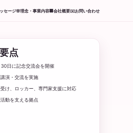
ッセージ
🌸
理念・事業内容
🏢
会社概要
✉️
お問い合わせ
要点
5月30日に記念交流会を開催
・講演・交流を実施
便受け、ロッカー、専門家支援に対応
業活動を支える拠点